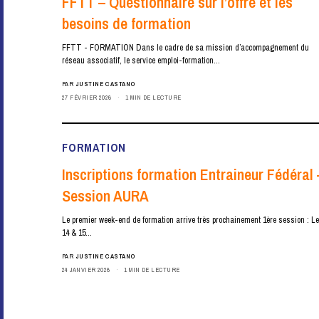
FFTT – Questionnaire sur l’offre et les
besoins de formation
FFTT - FORMATION Dans le cadre de sa mission d’accompagnement du
réseau associatif, le service emploi-formation…
PAR
JUSTINE CASTANO
27 FÉVRIER 2026
1 MIN DE LECTURE
FORMATION
Inscriptions formation Entraineur Fédéral 
Session AURA
Le premier week-end de formation arrive très prochainement 1ère session : L
14 & 15…
PAR
JUSTINE CASTANO
24 JANVIER 2026
1 MIN DE LECTURE