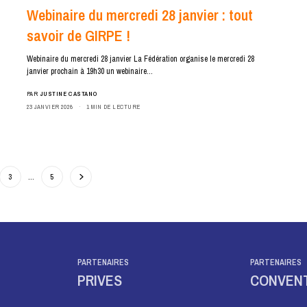
Webinaire du mercredi 28 janvier : tout
savoir de GIRPE !
Webinaire du mercredi 28 janvier La Fédération organise le mercredi 28
janvier prochain à 19h30 un webinaire…
PAR
JUSTINE CASTANO
23 JANVIER 2026
1 MIN DE LECTURE
3
…
5
PARTENAIRES
PARTENAIRES
PRIVES
CONVEN