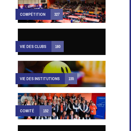
COMPÉTITION
327
VIE DES CLUBS
160
VIE DES INSTITUTIONS
155
COMITÉ
152