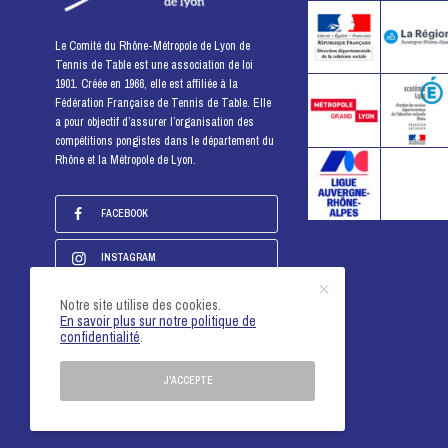
Le Comité du Rhône-Métropole de Lyon de
Tennis de Table est une association de loi
1901. Créée en 1966, elle est affiliée à la
Fédération Française de Tennis de Table. Elle
a pour objectif d’assurer l’organisation des
compétitions pongistes dans le département du
Rhône et la Métropole de Lyon.
FACEBOOK
INSTAGRAM
YOUTUBE
Notre site utilise des cookies.
En savoir plus sur notre politique de
confidentialité
.
NOTRE LOGO / NOS PUBLICATIONS
J'ACCEPTE
2026 - Comité du Rhône-Métropole de Lyon -
Mentions légales