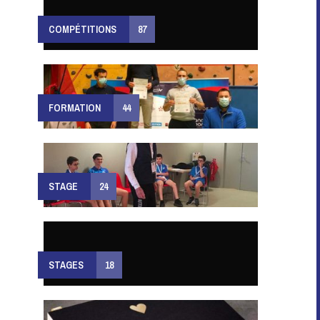
COMPÉTITIONS
87
FORMATION
44
STAGE
24
STAGES
18