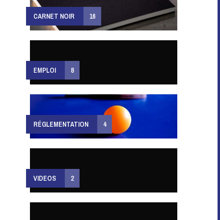
CARNET NOIR
16
EMPLOI
8
RÉGLEMENTATION
4
VIDEOS
2