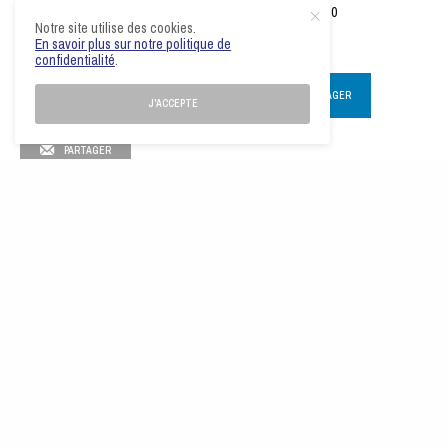
0
0
Notre site utilise des cookies.
En savoir plus sur notre politique de
confidentialité
.
PARTAGER
0
TWEET
PARTAGER
J'ACCEPTE
PARTAGER
Le Comité du Rhône-Métropole de Lyon de Tennis de Table est une association de loi
1901. Créée en 1966, elle est affiliée à la Fédération Française de Tennis de Table. Elle a
pour objectif d’assurer l’organisation des compétitions pongistes dans le département du
Rhône et la Métropole de Lyon.