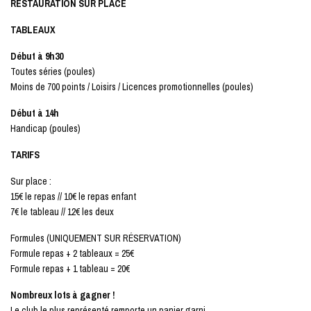
RESTAURATION SUR PLACE
TABLEAUX
Début à 9h30
Toutes séries (poules)
Moins de 700 points / Loisirs / Licences promotionnelles (poules)
Début à 14h
Handicap (poules)
TARIFS
Sur place :
15€ le repas // 10€ le repas enfant
7€ le tableau // 12€ les deux
Formules (UNIQUEMENT SUR RÉSERVATION)
Formule repas + 2 tableaux = 25€
Formule repas + 1 tableau = 20€
Nombreux lots à gagner !
Le club le plus représenté remporte un panier garni