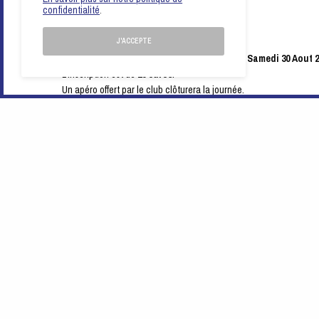
confidentialité
.
J'ACCEPTE
Un tournoi de rentrée ouvert à toutes et tous le
Samedi 30 Aout 2
L’inscription est de
10 euros
.
Un apéro offert par le club clôturera la journée.
Attention places limitées, inscription d’avance conseillée par mai
Les tableaux :
Tableau féminin
Tableau Elite Licencié Frache Cup
Tableau Ouvert à tous licencié et non licencié
Tableau Jeunes – 18 ans
+ d'infos
Voir la
page Facebook
de Saint Jean des Vignes Sport
Suivre l
‘event Facebook