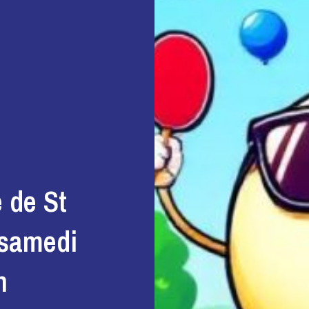
 de St
 samedi
h