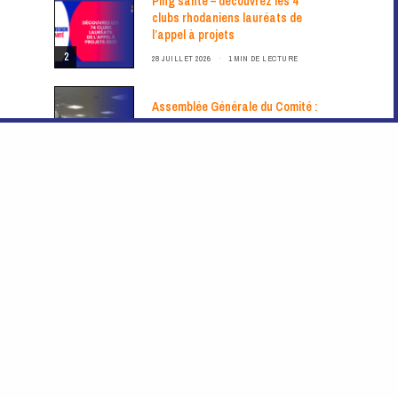
Ping santé – découvrez les 4
clubs rhodaniens lauréats de
l’appel à projets
2
28 JUILLET 2026
1 MIN DE LECTURE
Assemblée Générale du Comité :
mardi 22 septembre 2026 à 19h
22 JUILLET 2026
1 MIN DE LECTURE
3