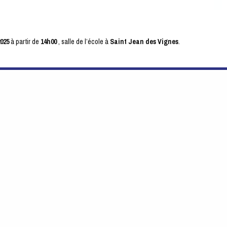
025
à partir de
14h00
, salle de l’école à
Saint Jean des Vignes
.
l à
christophe.gouttard@gmail.com