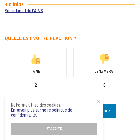
+ d'infos
Site internet de l’ALVS
QUELLE EST VOTRE RÉACTION ?
J'AIME
JE N'AIME PAS
2
0
Notre site utilise des cookies.
En savoir plus sur notre politique de
PARTAGER
0
TWEET
PARTAGER
confidentialité
.
PARTAGER
J'ACCEPTE