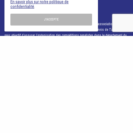
En savoir plus sur notre politique de
confidentialité
.
J'ACCEPTE
Le Comité du Rhône-Métropole de Lyon de Tennis de Table est une association de loi
1901. Créée en 1966, elle est affiliée à la Fédération Française de Tennis de Table. Elle a
pour objectif d’assurer l’organisation des compétitions pongistes dans le département du
Rhône et la Métropole de Lyon.
FACEBOOK
INSTAGRAM
YOUTUBE
NOTRE LOGO / NOS PUBLICATIONS
2026 - Comité du Rhône-Métropole de Lyon -
Mentions légales
PARTENAIRES