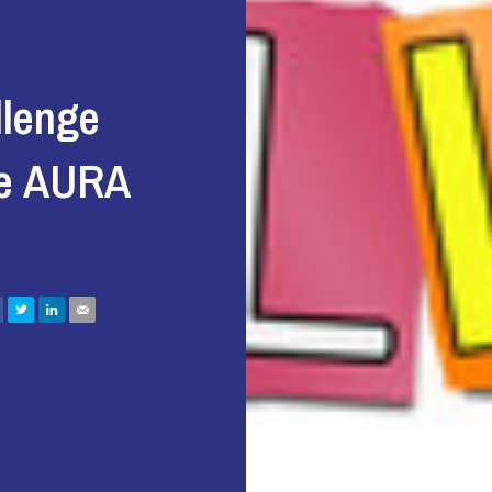
llenge
gue AURA