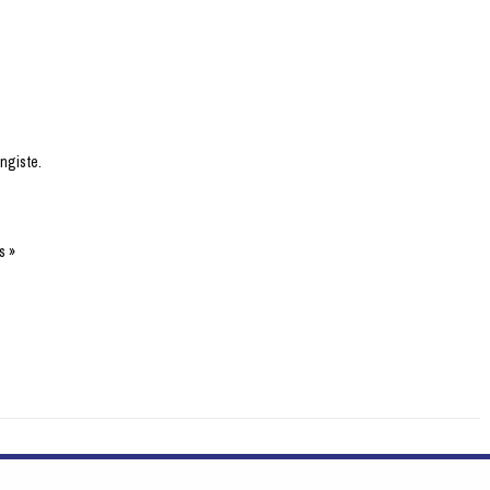
ngiste.
s »