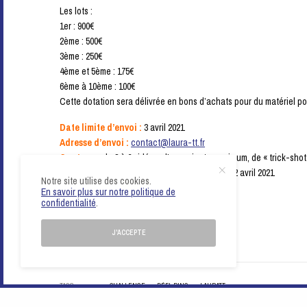
Les lots :
1er : 900€
2ème : 500€
3ème : 250€
4ème et 5ème : 175€
6ème à 10ème : 100€
Cette dotation sera délivrée en bons d’achats pour du matériel po
Date limite d’envoi :
3 avril 2021
Adresse d’envoi :
contact@laura-tt.fr
Contenu :
de 3 à 6 vidéos, d’une minute maximum, de « trick-shot
Date limite des votes sur Facebook :
lundi 12 avril 2021
Notre site utilise des cookies.
En savoir plus sur notre politique de
En savoir plus
confidentialité
.
Le site de la Ligue
J'ACCEPTE
Le
règlement
TAGS
CHALLENGE
DÉFI-PING
LAURATT