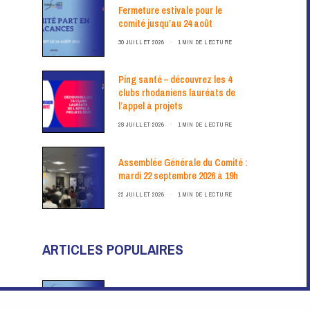
Fermeture estivale pour le
comité jusqu’au 24 août
30 JUILLET 2026
1 MIN DE LECTURE
Ping santé – découvrez les 4
clubs rhodaniens lauréats de
l’appel à projets
28 JUILLET 2026
1 MIN DE LECTURE
Assemblée Générale du Comité :
mardi 22 septembre 2026 à 19h
22 JUILLET 2026
1 MIN DE LECTURE
ARTICLES POPULAIRES
Fermeture estivale pour le
comité jusqu’au 24 août