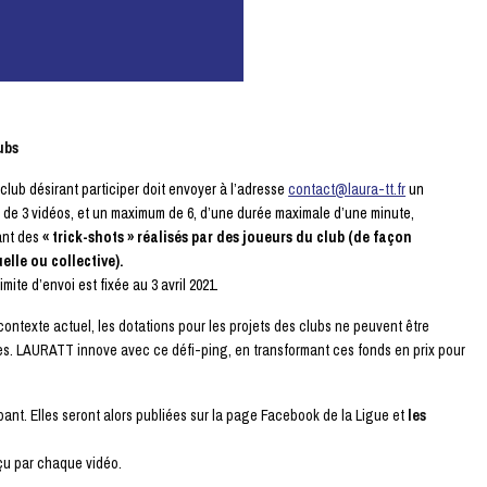
lubs
lub désirant participer doit envoyer à l’adresse
contact@laura-tt.fr
un
de 3 vidéos, et un maximum de 6, d’une durée maximale d’une minute,
ant des
« trick-shots » réalisés par des joueurs du club (de façon
elle ou collective).
imite d’envoi est fixée au 3 avril 2021.
contexte actuel, les dotations pour les projets des clubs ne peuvent être
es. LAURATT innove avec ce défi-ping, en transformant ces fonds en prix pour
ant. Elles seront alors publiées sur la page Facebook de la Ligue et
les
eçu par chaque vidéo.