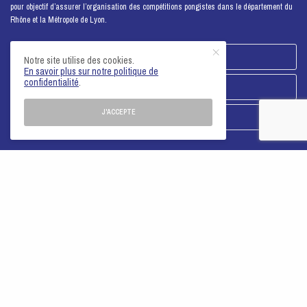
pour objectif d’assurer l’organisation des compétitions pongistes dans le département du
Rhône et la Métropole de Lyon.
FACEBOOK
Notre site utilise des cookies.
En savoir plus sur notre politique de
confidentialité
.
INSTAGRAM
J'ACCEPTE
YOUTUBE
NOTRE LOGO / NOS PUBLICATIONS
2026 - Comité du Rhône-Métropole de Lyon -
Mentions légales
PARTENAIRES
PUBLICS