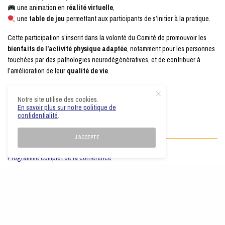
une animation en
réalité virtuelle
,
une
table de jeu
permettant aux participants de s’initier à la pratique.
Cette participation s’inscrit dans la volonté du Comité de promouvoir les
bienfaits de l’activité physique adaptée
, notamment pour les personnes
touchées par des pathologies neurodégénératives, et de contribuer à
l’amélioration de leur
qualité de vie
.
+ d’infos sur le
Ping Santé du Comité
Notre site utilise des cookies.
En savoir plus sur notre politique de
confidentialité
.
+ d'infos
J'ACCEPTE
Programme complet de la conférence
QUELLE EST VOTRE RÉACTION ?