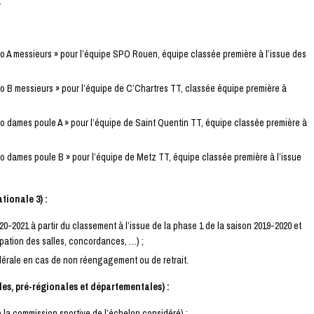
.
ro A messieurs » pour l’équipe SPO Rouen, équipe classée première à l’issue des
ro B messieurs » pour l’équipe de C’Chartres TT, classée équipe première à
ro dames poule A » pour l’équipe de Saint Quentin TT, équipe classée première à
ro dames poule B » pour l’équipe de Metz TT, équipe classée première à l’issue
tionale 3) :
20-2021 à partir du classement à l’issue de la phase 1 de la saison 2019-2020 et
ation des salles, concordances, …) ;
édérale en cas de non réengagement ou de retrait.
es, pré-régionales et départementales) :
 la commission sportive de l’échelon considéré) :