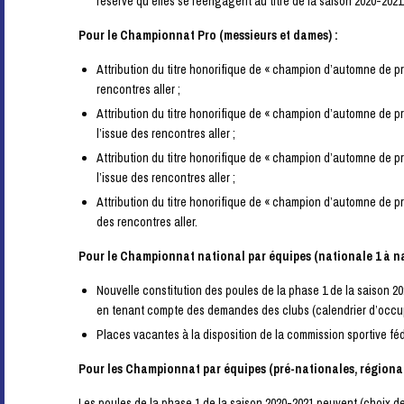
réserve qu’elles se réengagent au titre de la saison 2020-2021
Pour le Championnat Pro (messieurs et dames) :
Attribution du titre honorifique de « champion d’automne de p
rencontres aller ;
Attribution du titre honorifique de « champion d’automne de p
l’issue des rencontres aller ;
Attribution du titre honorifique de « champion d’automne de p
l’issue des rencontres aller ;
Attribution du titre honorifique de « champion d’automne de p
des rencontres aller.
Pour le Championnat national par équipes (nationale 1 à na
Nouvelle constitution des poules de la phase 1 de la saison 20
en tenant compte des demandes des clubs (calendrier d’occup
Places vacantes à la disposition de la commission sportive f
Pour les Championnat par équipes (pré-nationales, régional
Les poules de la phase 1 de la saison 2020-2021 peuvent (choix de