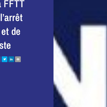
a FFTT
l’arrêt
 et de
iste